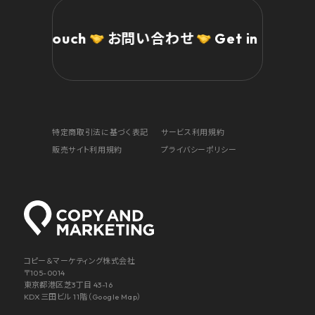
n touch
お問い合わせ
Get in touch
お問
特定商取引法に基づく表記
サービス利用規約
販売サイト利用規約
プライバシーポリシー
コピー＆マーケティング株式会社
〒105-0014
東京都港区芝3丁目 43-16
KDX三田ビル 11階（
Google Map
）