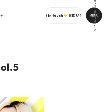
C&Mで働く私たち＿リレーブログ vol.5
Get in touch
お問い合わせ
Get in touch
お
MENU
l.5